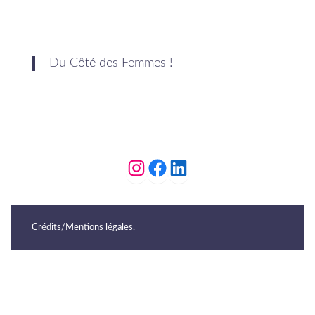
Du Côté des Femmes !
https://www.instagram.c
https://www.faceboo
https://www.linkedin.com/company/du-c%C3%B4t%C3%A9-des-femmes-31/about/
Crédits/Mentions légales
.