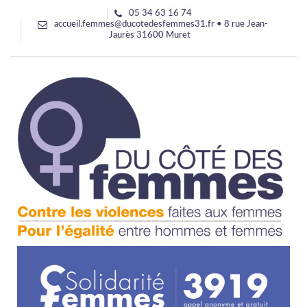
05 34 63 16 74
accueil.femmes@ducotedesfemmes31.fr • 8 rue Jean-
Jaurès 31600 Muret