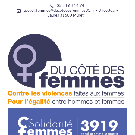
05 34 63 16 74
accueil.femmes@ducotedesfemmes31.fr • 8 rue Jean-
Jaurès 31600 Muret