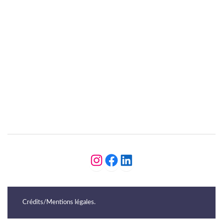
https://www.instagram.c
https://www.faceboo
https://www.linkedin.com/company/du-c%C3%B4t%C3%A9-des-femmes-31/about/
Crédits/Mentions légales
.