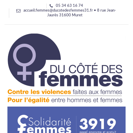
05 34 63 16 74
accueil.femmes@ducotedesfemmes31.fr • 8 rue Jean-
Jaurès 31600 Muret