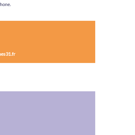
phone.
es31.fr