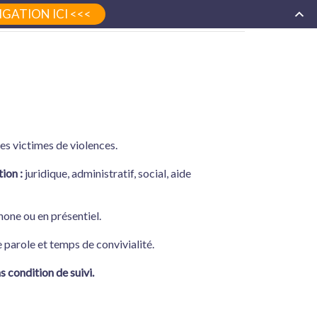
GATION ICI <<<
home
accompagnement
s victimes de violences.
ion :
juridique, administratif, social, aide
hone ou en présentiel.
parole et temps de convivialité.
s condition de suivi.