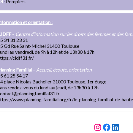
18
:
Pompiers
nformation et orientation :
CIDFF
–
Centre d’information sur les droits des femmes et des fami
5 34 31 23 31
5 Gd Rue Saint-Michel 31400 Toulouse
undi au vendredi, de 9h à 12h et de 13h30 à 17h
ttps://cidff31.fr/
lanning Familial
–
Accueil, écoute, orientation
5 61 25 54 17
4 place Nicolas Bachelier 31000 Toulouse, 1er étage
ans rendez-vous du lundi au jeudi, de 13h30 à 17h
ontact@planningfamilial31.fr
ttps://www.planning-familial.org/fr/le-planning-familial-de-hau
https://www
https://
https://www.linkedin.com/company/du-c%C3%B4t%C3%A