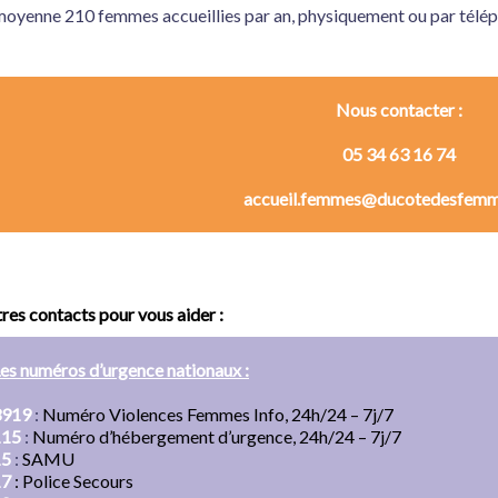
moyenne 210 femmes accueillies par an, physiquement ou par télé
Nous contacter :
05 34 63 16 74
accueil.femmes@ducotedesfemm
tres contacts pour vous aider :
es numéros d’urgence nationaux :
3919
:
Numéro Violences Femmes Info, 24h/24 – 7j/7
115
:
Numéro d’hébergement d’urgence, 24h/24 – 7j/7
15
:
SAMU
17
:
Police Secours