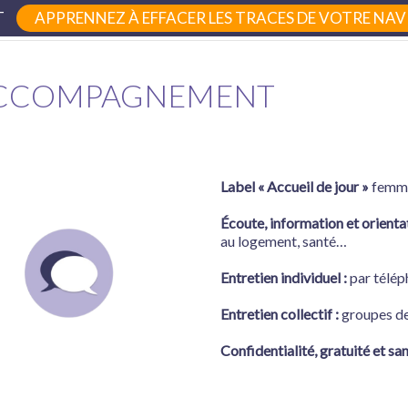
T
APPRENNEZ À EFFACER LES TRACES DE VOTRE NAVI
femmes31.fr • 8 rue Jean-Jaurès 31600 Muret
CCOMPAGNEMENT
Label « Accueil de jour »
femme
Écoute, information et orientat
au logement, santé…
Entretien individuel :
par télép
Entretien collectif :
groupes de 
Confidentialité, gratuité et san