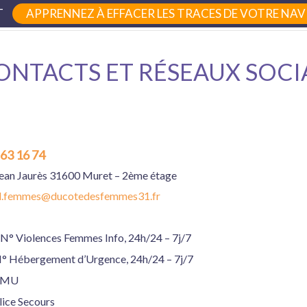
T
APPRENNEZ À EFFACER LES TRACES DE VOTRE NAVI
femmes31.fr • 8 rue Jean-Jaurès 31600 Muret
ONTACTS ET RÉSEAUX SOCI
 63 16 74
Jean Jaurès 31600 Muret – 2ème étage
il.femmes@ducotedesfemmes31.fr
N° Violences Femmes Info, 24h/24 – 7j/7
° Hébergement d’Urgence, 24h/24 – 7j/7
AMU
lice Secours