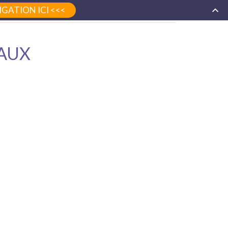
GATION ICI <<<
home
contacts et réseaux sociaux
AUX