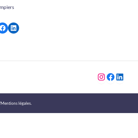
mpiers
ps://www.instagram.com/dcdf_31/
https://www.facebook.com/ducotedesfe
https://www.linkedin.com/company/du-c%C3%B4t%C3%A9-des-femmes-31/about/
https://www
https://
https://www.linkedin.com/company/du-c%C3%B4t%C3%A
/Mentions légales
.