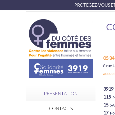
PROTÉGEZ-VOUS E
05 34 63 16 74
accueil.femmes@ducotedes
C
05 34
8 rue 
accue
3919
PRÉSENTATION
115
N
15
S
CONTACTS
17
Po